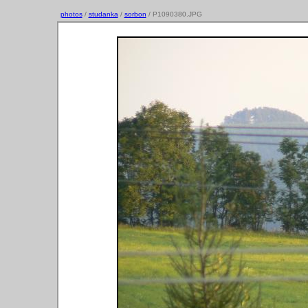
photos
/
studanka
/
sorbon
/ P1090380.JPG