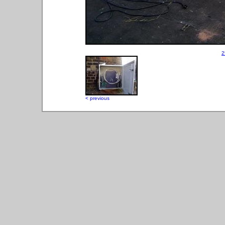
2
< previous