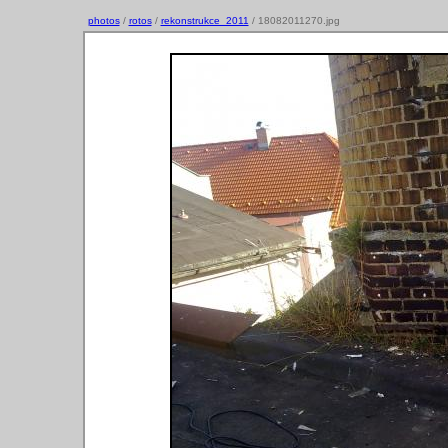
photos
/
rotos
/
rekonstrukce_2011
/ 18082011270.jpg